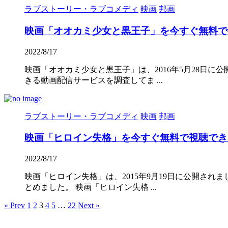
ラブストーリー・ラブコメディ
映画
邦画
映画「オオカミ少女と黒王子」を今すぐ無料で
2022/8/17
映画「オオカミ少女と黒王子」は、2016年5月28日
きる動画配信サービスを調査してま ...
ラブストーリー・ラブコメディ
映画
邦画
映画「ヒロイン失格」を今すぐ無料で視聴でき
2022/8/17
映画「ヒロイン失格」は、2015年9月19日に公開さ
とめました。 映画「ヒロイン失格 ...
« Prev
1
2
3
4
5
…
22
Next »