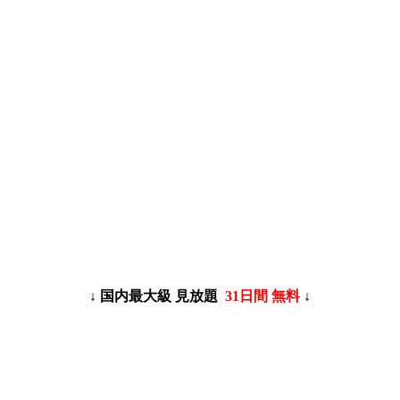
↓ 国内最大級 見放題
31日間 無料
↓