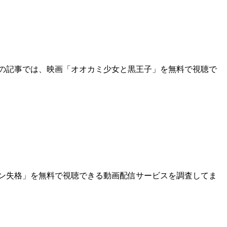
 この記事では、映画「オオカミ少女と黒王子」を無料で視聴で
ロイン失格」を無料で視聴できる動画配信サービスを調査してま