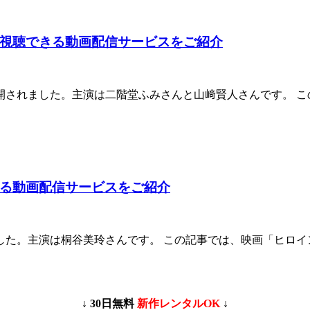
視聴できる動画配信サービスをご紹介
に公開されました。主演は二階堂ふみさんと山﨑賢人さんです。
る動画配信サービスをご紹介
れました。主演は桐谷美玲さんです。 この記事では、映画「ヒ
↓ 30日無料
新作レンタルOK
↓