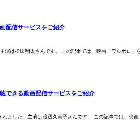
画配信サービスをご紹介
た。主演は松田翔太さんです。 この記事では、映画「ワルボロ
聴できる動画配信サービスをご紹介
公開されました。主演は渡辺久美子さんです。 この記事では、