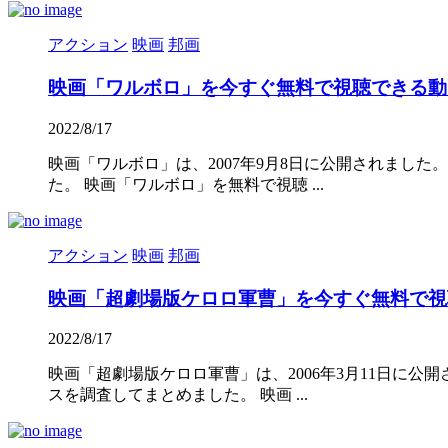
アクション
映画
邦画
映画「ワルボロ」を今すぐ無料で視聴できる動
2022/8/17
映画「ワルボロ」は、2007年9月8日に公開されまし
た。 映画「ワルボロ」を無料で視聴 ...
アクション
映画
邦画
映画「超劇場版ケロロ軍曹」を今すぐ無料で視
2022/8/17
映画「超劇場版ケロロ軍曹」は、2006年3月11日に
スを調査してまとめました。 映画 ...