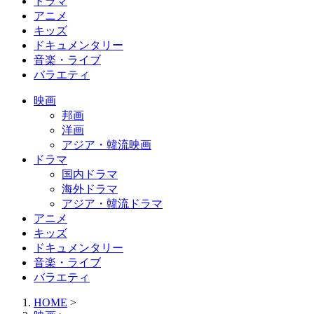
ドラマ
アニメ
キッズ
ドキュメンタリー
音楽・ライブ
バラエティ
映画
邦画
洋画
アジア・韓流映画
ドラマ
国内ドラマ
海外ドラマ
アジア・韓流ドラマ
アニメ
キッズ
ドキュメンタリー
音楽・ライブ
バラエティ
HOME
>