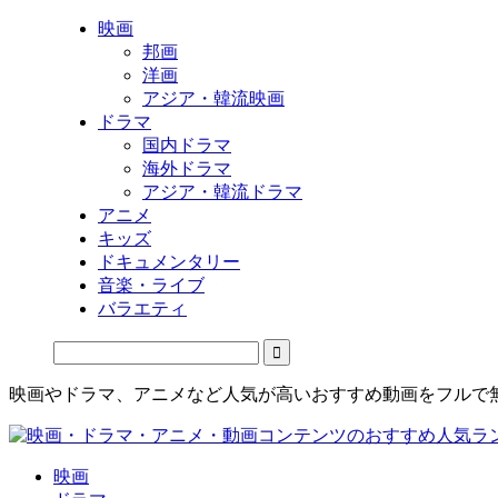
映画
邦画
洋画
アジア・韓流映画
ドラマ
国内ドラマ
海外ドラマ
アジア・韓流ドラマ
アニメ
キッズ
ドキュメンタリー
音楽・ライブ
バラエティ
映画やドラマ、アニメなど人気が高いおすすめ動画をフルで
映画