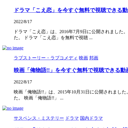
ドラマ「こえ恋」を今すぐ無料で視聴できる動
2022/8/17
ドラマ「こえ恋」は、2016年7月9日に公開されまし
た。 ドラマ「こえ恋」を無料で視聴 ...
ラブストーリー・ラブコメディ
映画
邦画
映画「俺物語!!」を今すぐ無料で視聴できる
2022/8/17
映画「俺物語!!」は、2015年10月31日に公開され
た。 映画「俺物語!!」 ...
サスペンス・ミステリー
ドラマ
国内ドラマ