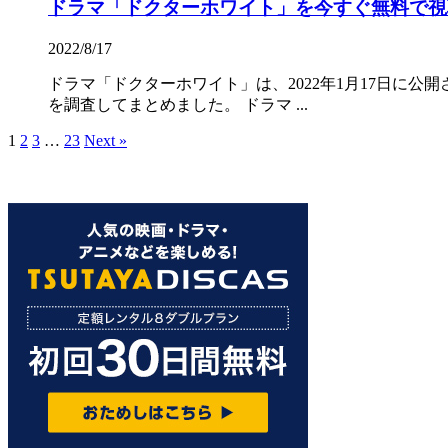
ドラマ「ドクターホワイト」を今すぐ無料で視
2022/8/17
ドラマ「ドクターホワイト」は、2022年1月17日に
を調査してまとめました。 ドラマ ...
1
2
3
…
23
Next »