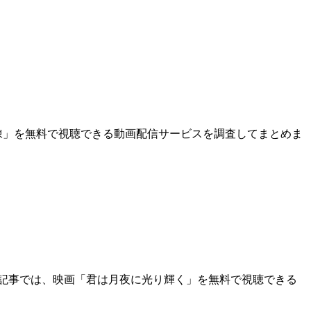
病棟」を無料で視聴できる動画配信サービスを調査してまとめま
この記事では、映画「君は月夜に光り輝く」を無料で視聴できる