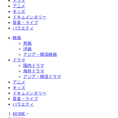
ドラマ
アニメ
キッズ
ドキュメンタリー
音楽・ライブ
バラエティ
映画
邦画
洋画
アジア・韓流映画
ドラマ
国内ドラマ
海外ドラマ
アジア・韓流ドラマ
アニメ
キッズ
ドキュメンタリー
音楽・ライブ
バラエティ
HOME
>