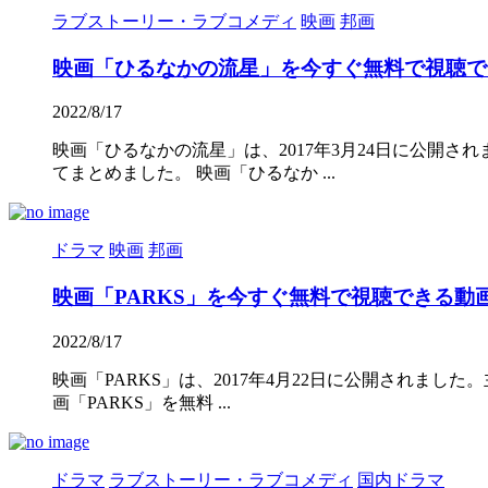
ラブストーリー・ラブコメディ
映画
邦画
映画「ひるなかの流星」を今すぐ無料で視聴で
2022/8/17
映画「ひるなかの流星」は、2017年3月24日に公開
てまとめました。 映画「ひるなか ...
ドラマ
映画
邦画
映画「PARKS」を今すぐ無料で視聴できる動
2022/8/17
映画「PARKS」は、2017年4月22日に公開されま
画「PARKS」を無料 ...
ドラマ
ラブストーリー・ラブコメディ
国内ドラマ