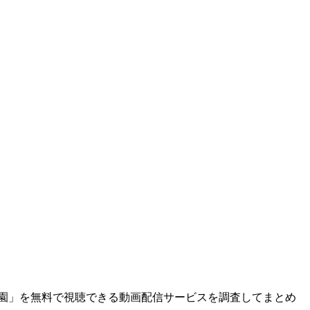
の花園」を無料で視聴できる動画配信サービスを調査してまとめ