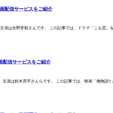
画配信サービスをご紹介
た。主演は永野芽郁さんです。 この記事では、ドラマ「こえ恋
動画配信サービスをご紹介
ました。主演は鈴木亮平さんらです。 この記事では、映画「俺物