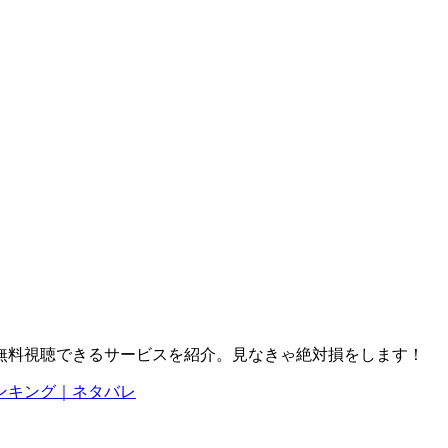
無料視聴できるサービスを紹介。見なきゃ絶対損をします！