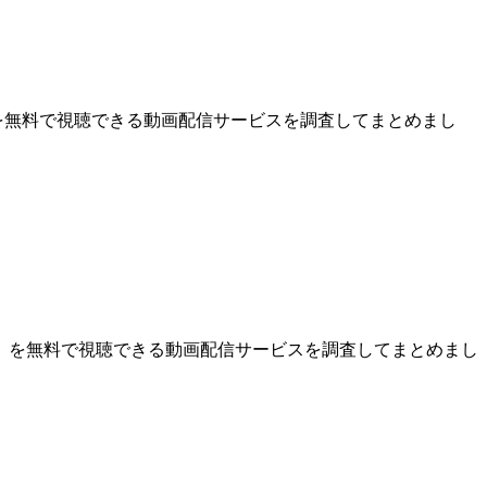
」を無料で視聴できる動画配信サービスを調査してまとめまし
語!!」を無料で視聴できる動画配信サービスを調査してまとめまし