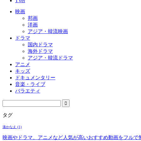
TVer
映画
邦画
洋画
アジア・韓流映画
ドラマ
国内ドラマ
海外ドラマ
アジア・韓流ドラマ
アニメ
キッズ
ドキュメンタリー
音楽・ライブ
バラエティ
タグ
湊かなえ
(1)
映画やドラマ、アニメなど人気が高いおすすめ動画をフルで