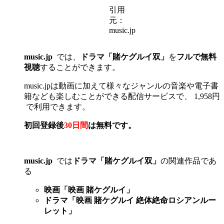
引用
元：
music.jp
music.jp
では、
ドラマ「賭ケグルイ双」
を
フルで無料
視聴
することができます。
music.jpは動画に加えて様々なジャンルの音楽や電子書
籍なども楽しむことができる配信サービスで、 1,958円
で利用できます。
初回登録後
30日間
は無料です。
music.jp
では
ドラマ「賭ケグルイ双」
の関連作品であ
る
映画「映画 賭ケグルイ」
ドラマ「映画 賭ケグルイ 絶体絶命ロシアンルー
レット」