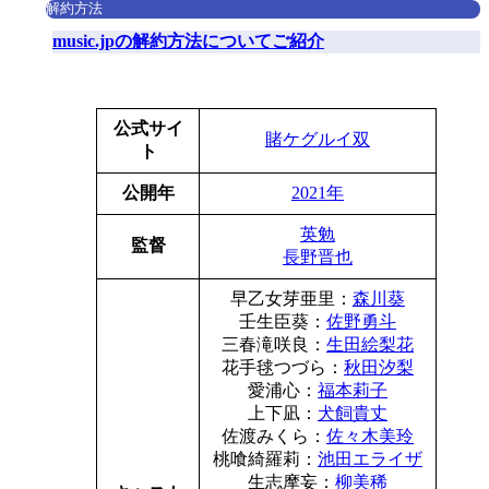
解約方法
music.jpの解約方法についてご紹介
公式サイ
賭ケグルイ双
ト
公開年
2021年
英勉
監督
長野晋也
早乙女芽亜里：
森川葵
壬生臣葵：
佐野勇斗
三春滝咲良：
生田絵梨花
花手毬つづら：
秋田汐梨
愛浦心：
福本莉子
上下凪：
犬飼貴丈
佐渡みくら：
佐々木美玲
桃喰綺羅莉：
池田エライザ
生志摩妄：
柳美稀