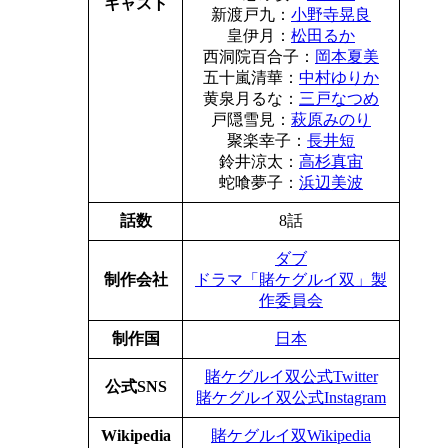
キャスト
新渡戸九：
小野寺晃良
皇伊月：
松田るか
西洞院百合子：
岡本夏美
五十嵐清華：
中村ゆりか
黄泉月るな：
三戸なつめ
戸隠雪見：
萩原みのり
聚楽幸子：
長井短
鈴井涼太：
高杉真宙
蛇喰夢子：
浜辺美波
話数
8話
ダブ
制作会社
ドラマ「賭ケグルイ双」製
作委員会
制作国
日本
賭ケグルイ双公式Twitter
公式SNS
賭ケグルイ双公式Instagram
Wikipedia
賭ケグルイ双Wikipedia