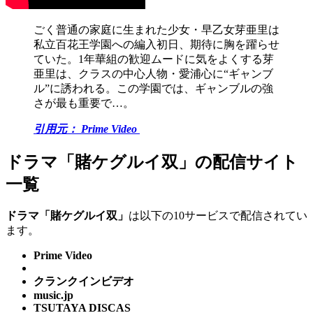
ごく普通の家庭に生まれた少女・早乙女芽亜里は
私立百花王学園への編入初日、期待に胸を躍らせ
ていた。1年華組の歓迎ムードに気をよくする芽
亜里は、クラスの中心人物・愛浦心に“ギャンブ
ル”に誘われる。この学園では、ギャンブルの強
さが最も重要で…。
引用元： Prime Video
ドラマ「賭ケグルイ双」の配信サイト
一覧
ドラマ「賭ケグルイ双」
は以下の10サービスで配信されてい
ます。
Prime Video
クランクインビデオ
music.jp
TSUTAYA DISCAS