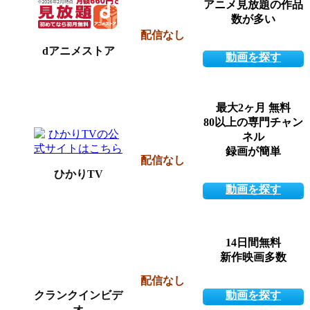
アニメ見放題の作品
数が多い
配信なし
dアニメストア
動画を探す
最大2ヶ月 無料
80以上の専門チャン
ネル
録画が簡単
配信なし
ひかりTV
動画を探す
14日間無料
新作映画多数
配信なし
クランクインビデ
動画を探す
オ